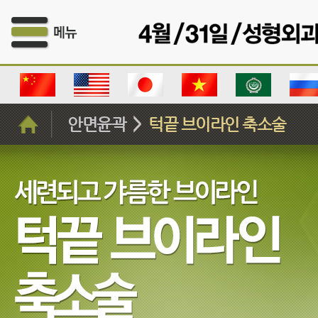
안면윤곽
턱끝 브이라인 축소술